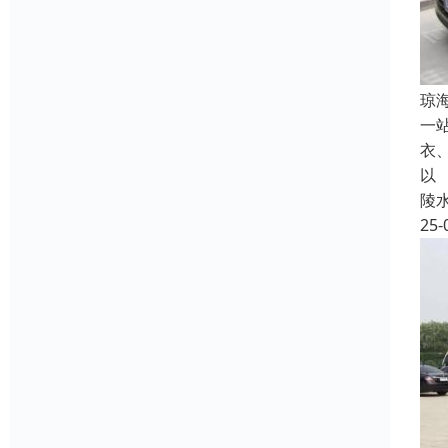
琼
一
衣
以
陵
25-