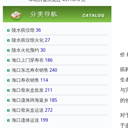
陵水殡仪馆
36
陵水殡仪馆火化
27
陵水火化预约
30
价
海口上门穿寿衣
186
殡
海口东北寿衣销售
240
生
海口寿衣销售
114
与
海口骨灰盒批发
211
的
海口遗体跨海返乡
185
海口骨灰盒运送
272
对
海口遗体运送
199
于