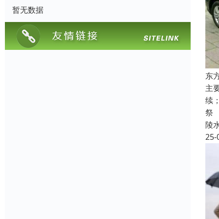
暂无数据
东
主
续
祭
陵
25-