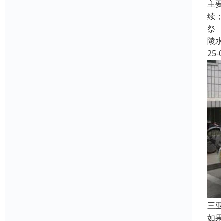
主
续
祭
陵
25-
三
如