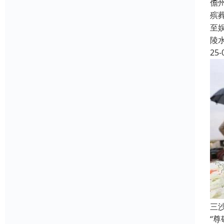
儋
殡
至
陵
25-
三
“