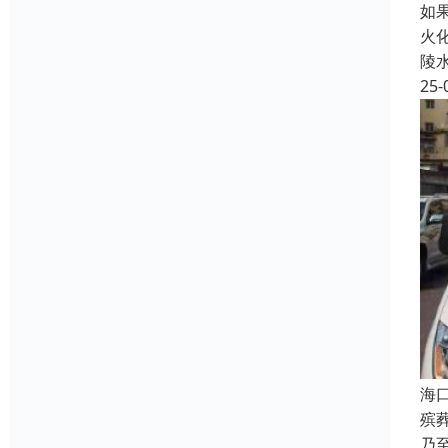
如
火
陵
25-
海
殡
乃