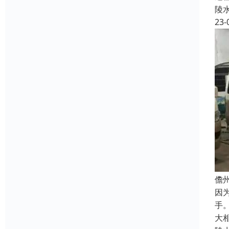
陵
23-
儋
因
手
大