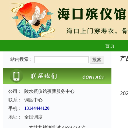
首页
产
站内搜索：
公司：
陵水殡仪馆殡葬服务中心
20
联系：
调度中心
手机：
13144444120
地址：
全国调度
本站共被浏览过 4583723 次