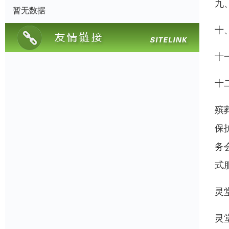
九
暂无数据
十
十
十
殡
保
务
式
灵
灵