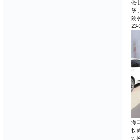
做
祭
陵
23-
海
收
过