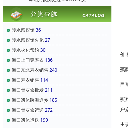
陵水殡仪馆
36
陵水殡仪馆火化
27
陵水火化预约
30
价
海口上门穿寿衣
186
殡
海口东北寿衣销售
240
海口寿衣销售
114
目
海口骨灰盒批发
211
殡
海口遗体跨海返乡
185
户
海口骨灰盒运送
272
海口遗体运送
199
主