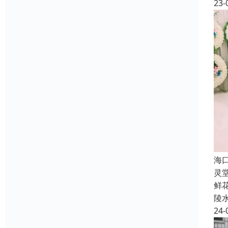
23-
海
灵
鲜
陵
24-