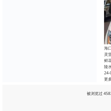
海
灵
鲜
陵
24-
更
被浏览过 45