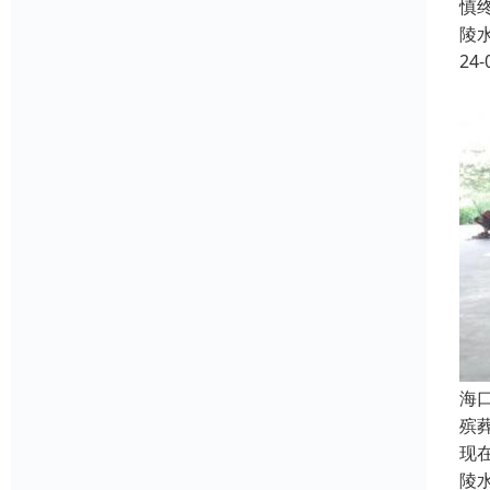
慎
陵
24-
海
殡
现
陵