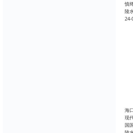
慎
陵
24-
海
现
国
陵