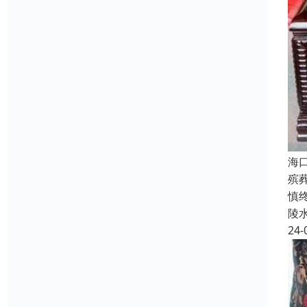
海
殡
慎
陵
24-