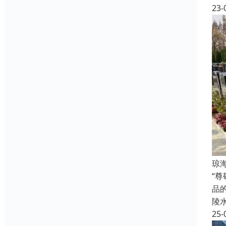
23-
琼
“
品
陵
25-