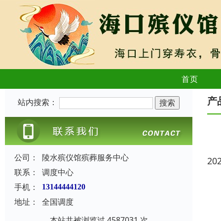
首页
产
站内搜索：
公司：
陵水殡仪馆殡葬服务中心
20
联系：
调度中心
手机：
13144444120
地址：
全国调度
本站共被浏览过 4587031 次