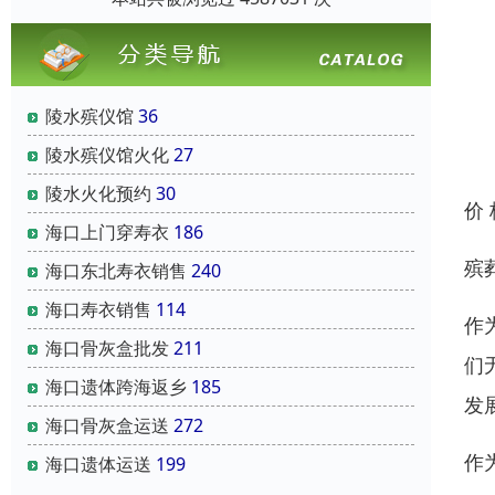
陵水殡仪馆
36
陵水殡仪馆火化
27
陵水火化预约
30
价
海口上门穿寿衣
186
殡
海口东北寿衣销售
240
海口寿衣销售
114
作
海口骨灰盒批发
211
们
海口遗体跨海返乡
185
发
海口骨灰盒运送
272
作
海口遗体运送
199