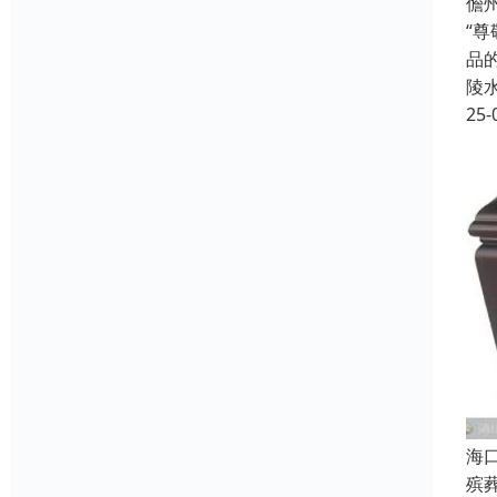
儋
“
品
陵
25-
海
殡