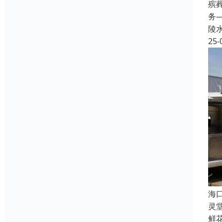
殡
务
陵
25-
海
灵
鲜