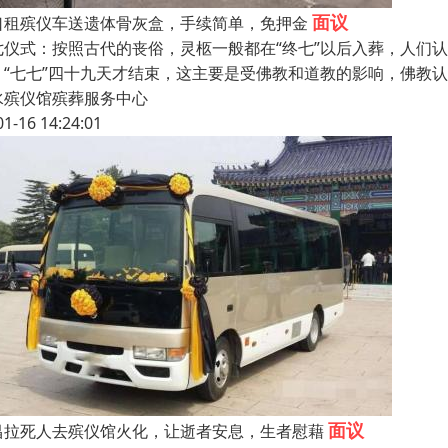
面议
口租殡仪车送遗体骨灰盒，手续简单，免押金
七仪式：按照古代的丧俗，灵柩一般都在“终七”以后入葬，人们认
，“七七”四十九天才结束，这主要是受佛教和道教的影响，佛教
水殡仪馆殡葬服务中心
01-16 14:24:01
面议
昌拉死人去殡仪馆火化，让逝者安息，生者慰藉