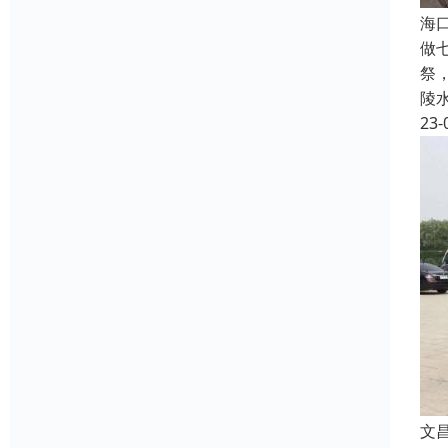
海
做
祭
陵
23-
文