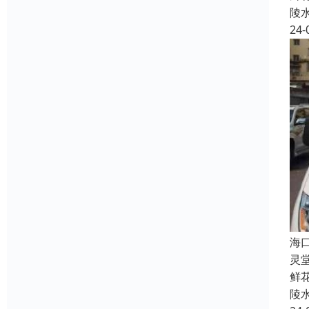
陵
24-
海
灵
鲜
陵