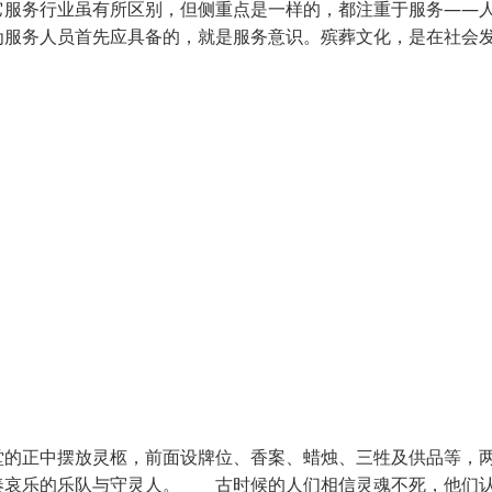
它服务行业虽有所区别，但侧重点是一样的，都注重于服务——
为服务人员首先应具备的，就是服务意识。殡葬文化，是在社会
堂的正中摆放灵柩，前面设牌位、香案、蜡烛、三牲及供品等，
奏哀乐的乐队与守灵人。 古时候的人们相信灵魂不死，他们