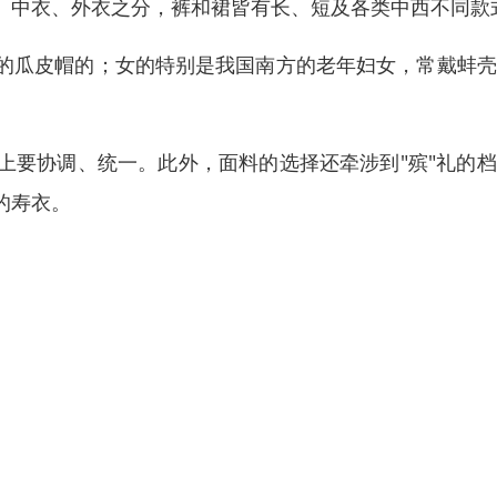
、中衣、外衣之分，裤和裙皆有长、短及各类中西不同款
的瓜皮帽的；女的特别是我国南方的老年妇女，常戴蚌壳
上要协调、统一。此外，面料的选择还牵涉到"殡"礼的
的寿衣。