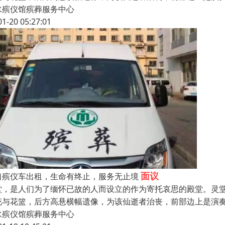
水殡仪馆殡葬服务中心
01-20 05:27:01
面议
口殡仪车出租，生命有终止，服务无止境
堂，是人们为了缅怀已故的人而设立的作为寄托哀思的殿堂。灵
花与花篮，后方高悬横幅遗像，为该仙逝者治丧，前部边上是演
水殡仪馆殡葬服务中心