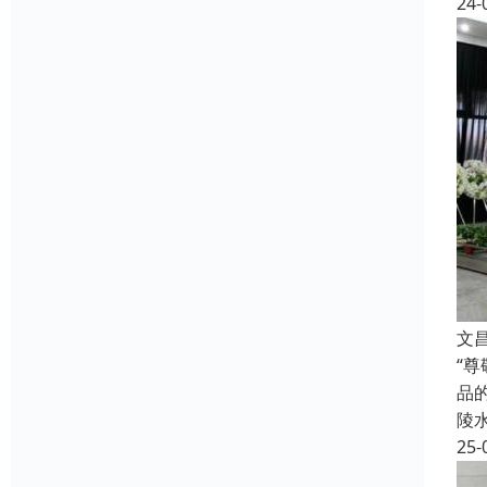
24-
文
“
品
陵
25-