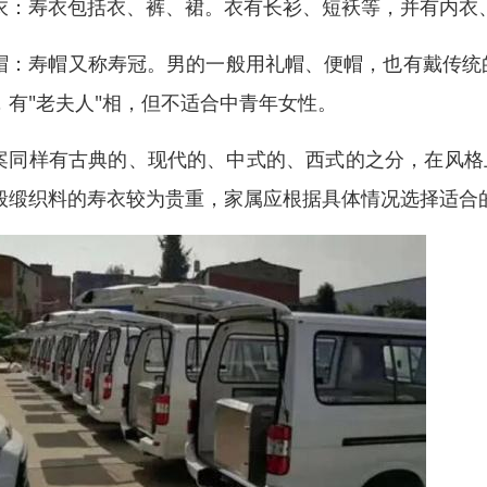
衣：寿衣包括衣、裤、裙。衣有长衫、短袄等，并有内衣
帽：寿帽又称寿冠。男的一般用礼帽、便帽，也有戴传统
，有"老夫人"相，但不适合中青年女性。
案同样有古典的、现代的、中式的、西式的之分，在风格
般缎织料的寿衣较为贵重，家属应根据具体情况选择适合