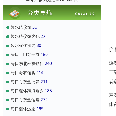
陵水殡仪馆
36
陵水殡仪馆火化
27
陵水火化预约
30
价
海口上门穿寿衣
186
逝
海口东北寿衣销售
240
干
海口寿衣销售
114
者
海口骨灰盒批发
211
海口遗体跨海返乡
185
寿
海口骨灰盒运送
272
体
海口遗体运送
199