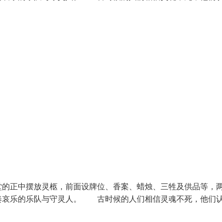
堂的正中摆放灵柩，前面设牌位、香案、蜡烛、三牲及供品等，
奏哀乐的乐队与守灵人。 古时候的人们相信灵魂不死，他们