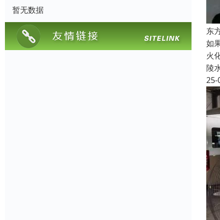
暂无数据
东
如
火
陵
25-