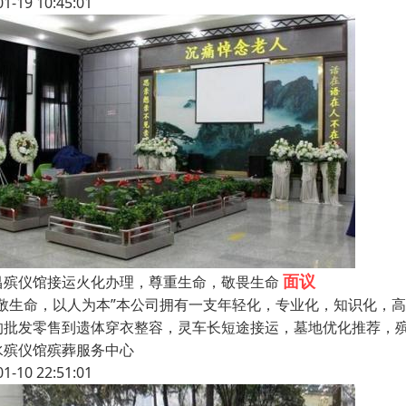
01-19 10:45:01
面议
昌殡仪馆接运火化办理，尊重生命，敬畏生命
尊敬生命，以人为本”本公司拥有一支年轻化，专业化，知识化，
的批发零售到遗体穿衣整容，灵车长短途接运，墓地优化推荐，
水殡仪馆殡葬服务中心
01-10 22:51:01